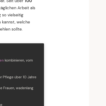
at. Seit über
100
äglichen Arbeit als
 so vielseitig
en kannst, welche
hlen sollte.
en
kombinieren, vom
er Pflege über 10 Jahre
ine Frauen, wadenlang
ge