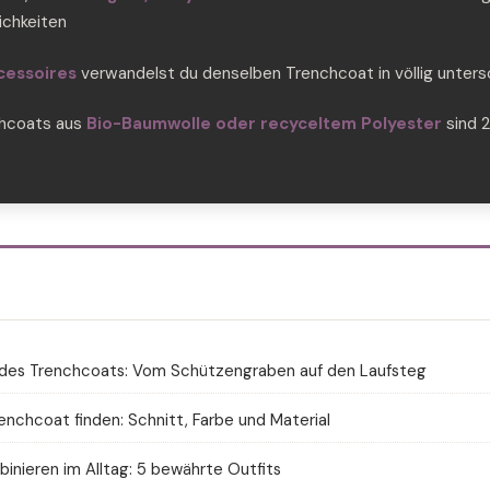
ichkeiten
cessoires
verwandelst du denselben Trenchcoat in völlig unters
chcoats aus
Bio-Baumwolle oder recyceltem Polyester
sind 2
des Trenchcoats: Vom Schützengraben auf den Laufsteg
enchcoat finden: Schnitt, Farbe und Material
inieren im Alltag: 5 bewährte Outfits