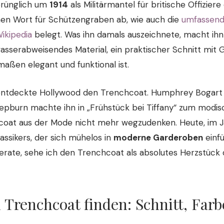
prünglich um
1914
als Militärmantel für britische Offizier
chen Wort für Schützengraben ab, wie auch die
umfassend
ikipedia
belegt. Was ihn damals auszeichnete, macht ih
sserabweisendes Material, ein praktischer Schnitt mit G
rmaßen elegant und funktional ist.
entdeckte Hollywood den Trenchcoat. Humphrey Bogart t
epburn machte ihn in „Frühstück bei Tiffany“ zum modi
coat aus der Mode nicht mehr wegzudenken. Heute, im J
assikers, der sich mühelos in
moderne Garderoben
einfü
berate, sehe ich den Trenchcoat als absolutes Herzstück 
 Trenchcoat finden: Schnitt, Far