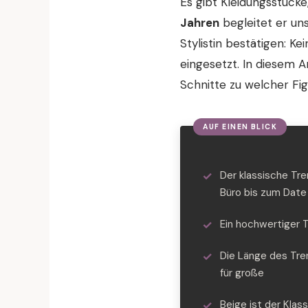
Es gibt Kleidungsstück
Jahren
begleitet er un
Stylistin bestätigen: Ke
eingesetzt. In diesem A
Schnitte zu welcher Fi
Der klassische Tr
Büro bis zum Date
Ein hochwertiger 
Die Länge des Tre
für große
Beige ist der Klas