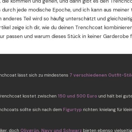
e, die kommen und gehen, und dann gibt es den Trenchco
s durch jede modische Epoche, und ich kann aus meiner t
in anderes Teil wird so häufig unterschätzt und gleichzeitig
rtikel zeige ich dir, wie du deinen Trenchcoat kombinier
gur passen und warum dieses Stück in keiner Garderobe fe
enchcoat lässt sich zu mindestens
7 verschiedenen Outfit-Stil
Trenchcoat kostet zwischen
150 und 500 Euro
und hält bei gut
nchcoats sollte sich nach dem
Figurtyp
richten: knielang für kle
siker, doch
Olivgrün, Navy und Schwarz
bieten ebenso vielseiti