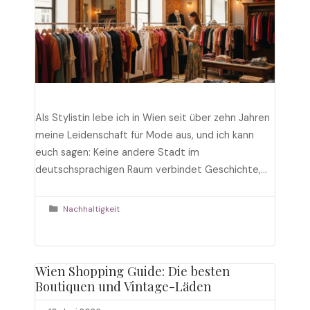
Als Stylistin lebe ich in Wien seit über zehn Jahren
meine Leidenschaft für Mode aus, und ich kann
euch sagen: Keine andere Stadt im
deutschsprachigen Raum verbindet Geschichte,
Stil und Nachhaltigkeit so elegant wie unsere
Bundeshauptstadt. Vintage Mode Wien ist längst
Kategorien
Nachhaltigkeit
kein Nischenthema mehr, sondern ein fester
Bestandteil der Wiener Modeszene. In diesem
Artikel nehme …
Weiterlesen
Wien Shopping Guide: Die besten
Boutiquen und Vintage-Läden