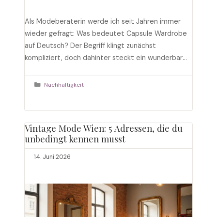
Als Modeberaterin werde ich seit Jahren immer
wieder gefragt: Was bedeutet Capsule Wardrobe
auf Deutsch? Der Begriff klingt zunächst
kompliziert, doch dahinter steckt ein wunderbar
einfaches Prinzip, das deinen Kleiderschrank,
deinen Geldbeutel und die Umwelt gleichermaßen
Kategorien
Nachhaltigkeit
entlastet. In diesem ausführlichen Ratgeber erkläre
ich dir alles, was du über die sogenannte
Kapselgarderobe wissen musst, und zeige …
Vintage Mode Wien: 5 Adressen, die du
Weiterlesen
unbedingt kennen musst
14. Juni 2026