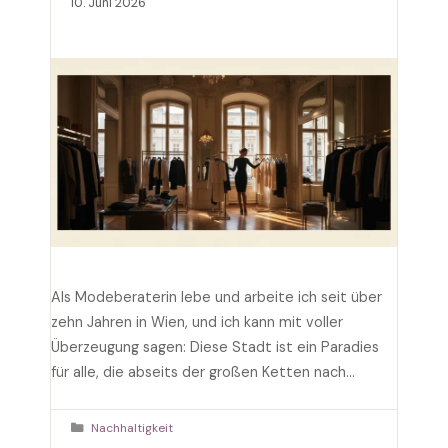
10. Juni 2026
Als Modeberaterin lebe und arbeite ich seit über
zehn Jahren in Wien, und ich kann mit voller
Überzeugung sagen: Diese Stadt ist ein Paradies
für alle, die abseits der großen Ketten nach
besonderen Stücken suchen. Wien Shopping
bedeutet für mich nicht nur die bekannte
Kategorien
Nachhaltigkeit
Mariahilfer Straße, sondern vor allem die