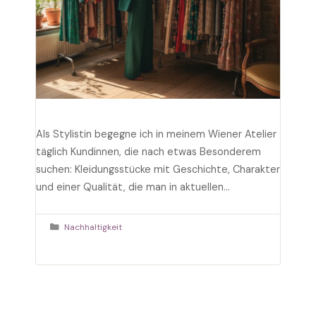
Als Stylistin begegne ich in meinem Wiener Atelier
täglich Kundinnen, die nach etwas Besonderem
suchen: Kleidungsstücke mit Geschichte, Charakter
und einer Qualität, die man in aktuellen
Kollektionen oft vergeblich sucht. Genau das
bietet Vintage Mode. In über zehn Jahren
Kategorien
Nachhaltigkeit
Modeberatung habe ich gelernt, dass die
schönsten Outfits entstehen, wenn zeitlose
Secondhand-Fundstücke auf moderne Basics
treffen. …
Weiterlesen