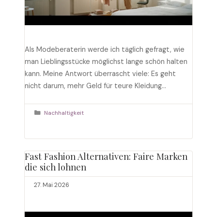
Als Modeberaterin werde ich täglich gefragt, wie
man Lieblingsstücke möglichst lange schön halten
kann. Meine Antwort überrascht viele: Es geht
nicht darum, mehr Geld für teure Kleidung
auszugeben, sondern darum, die vorhandene
Garderobe richtig zu pflegen. In meinen über zehn
Kategorien
Nachhaltigkeit
Jahren als Stylistin in Wien habe ich gelernt, dass
die richtige Kleiderpflege den Unterschied
zwischen …
Weiterlesen
Fast Fashion Alternativen: Faire Marken
die sich lohnen
27. Mai 2026