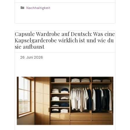
als ein digitaler Flohmarkt, sie ist eine echte
Kategorien
Nachhaltigkeit
Schatzkiste für alle, die hochwertige Damenmode
zu fairen Preisen suchen. …
Weiterlesen
Capsule Wardrobe auf Deutsch: Was eine
Kapselgarderobe wirklich ist und wie du
sie aufbaust
26. Juni 2026