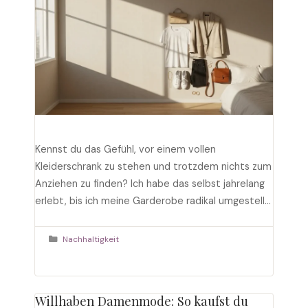
Kennst du das Gefühl, vor einem vollen
Kleiderschrank zu stehen und trotzdem nichts zum
Anziehen zu finden? Ich habe das selbst jahrelang
erlebt, bis ich meine Garderobe radikal umgestellt
habe. Als Stylistin in Wien arbeite ich seit über
zehn Jahren mit Frauen, die genau dieses Problem
Kategorien
Nachhaltigkeit
lösen wollen. Die Antwort ist einfacher, als du
denkst: …
Weiterlesen
Willhaben Damenmode: So kaufst du