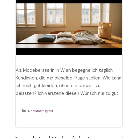
Als Modeberaterin in Wien begegne ich täglich
Kundinnen, die mir dieselbe Frage stellen: Wie kann
ich mich gut kleiden, ohne die Umwelt zu
belasten? Ich verstehe diesen Wunsch nur zu gut.
Nach über zehn Jahren in der Modebranche habe
ich selbst erlebt, wie die Schattenseiten der
Kategorien
Nachhaltigkeit
Schnellmode immer sichtbarer werden. In diesem
Artikel zeige ich …
Weiterlesen