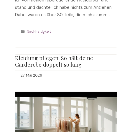
ich vor meinem überquellenden Kleiderschrank
stand und dachte: Ich habe nichts zum Anziehen.
Dabei waren es über 80 Teile, die mich stumm
anstarrten. Das war der Wendepunkt, an dem ich
begann, mich intensiv mit Upcycling Mode zu
Kategorien
Nachhaltigkeit
beschäftigen. Heute, nach mehr als zehn Jahren in
der …
Weiterlesen
Kleidung pflegen: So hält deine
Garderobe doppelt so lang
27. Mai 2026