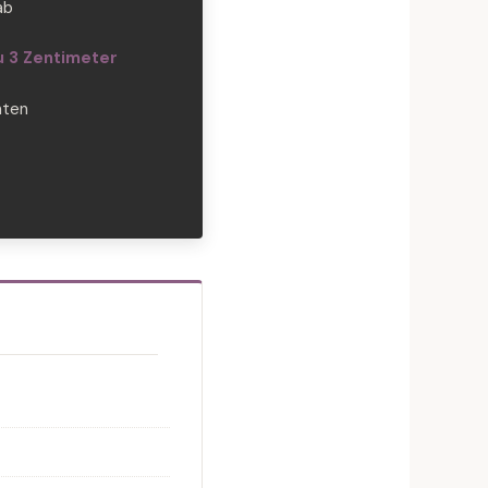
ab
u 3 Zentimeter
ten