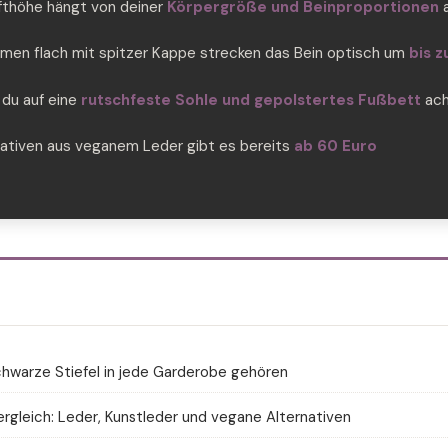
fthöhe hängt von deiner
Körpergröße und Beinproportionen
amen flach mit spitzer Kappe strecken das Bein optisch um
bis z
 du auf eine
rutschfeste Sohle und gepolstertes Fußbett
ach
nativen aus veganem Leder gibt es bereits
ab 60 Euro
hwarze Stiefel in jede Garderobe gehören
ergleich: Leder, Kunstleder und vegane Alternativen