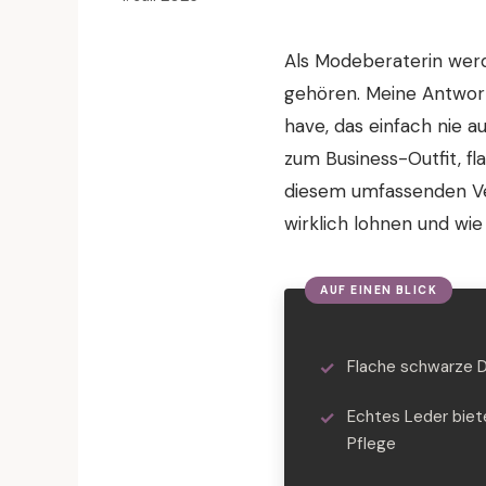
Als Modeberaterin werd
gehören. Meine Antwort 
have, das einfach nie 
zum Business-Outfit, fl
diesem umfassenden Verg
wirklich lohnen und wie
Flache schwarze D
Echtes Leder biete
Pflege