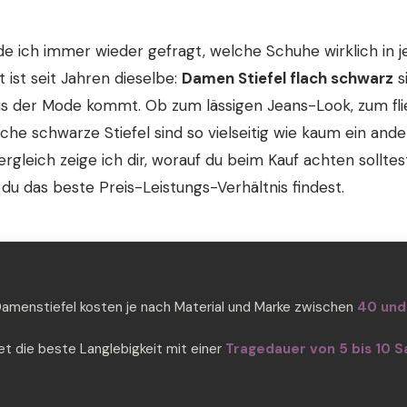
e ich immer wieder gefragt, welche Schuhe wirklich in 
ist seit Jahren dieselbe:
Damen Stiefel flach schwarz
s
aus der Mode kommt. Ob zum lässigen Jeans-Look, zum fl
ache schwarze Stiefel sind so vielseitig wie kaum ein and
leich zeige ich dir, worauf du beim Kauf achten solltes
 du das beste Preis-Leistungs-Verhältnis findest.
amenstiefel kosten je nach Material und Marke zwischen
40 und
t die beste Langlebigkeit mit einer
Tragedauer von 5 bis 10 S