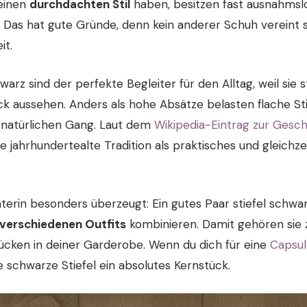
 einen
durchdachten Stil
haben, besitzen fast ausnahmsl
l. Das hat gute Gründe, denn kein anderer Schuh vereint 
it.
warz sind der perfekte Begleiter für den Alltag, weil si
k aussehen. Anders als hohe Absätze belasten flache Sti
 natürlichen Gang. Laut dem
Wikipedia-Eintrag zur Gesch
ne jahrhundertealte Tradition als praktisches und gleichz
erin besonders überzeugt: Ein gutes Paar stiefel schwar
verschiedenen Outfits
kombinieren. Damit gehören sie 
tücken in deiner Garderobe. Wenn du dich für eine
Capsu
he schwarze Stiefel ein absolutes Kernstück.