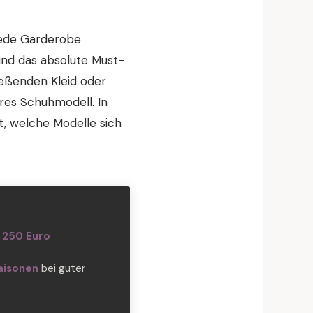
jede Garderobe
ind das absolute Must-
ießenden Kleid oder
eres Schuhmodell. In
t, welche Modelle sich
 250 Euro
aisonen
bei guter