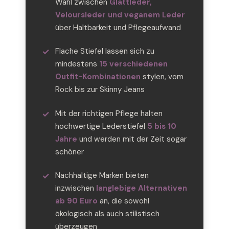
Wahl zwischen
Glattleder,
Veloursleder und veganem Leder
über Haltbarkeit und Pflegeaufwand
Flache Stiefel lassen sich zu
mindestens
15 verschiedenen
Outfit-Kombinationen
stylen, vom
Rock bis zur Skinny Jeans
Mit der richtigen Pflege halten
hochwertige Lederstiefel
5 bis 10
Jahre
und werden mit der Zeit sogar
schöner
Nachhaltige Marken bieten
inzwischen
langlebige Alternativen
ab 90 Euro
an, die sowohl
ökologisch als auch stilistisch
überzeugen