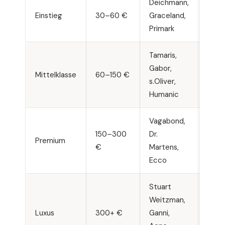
Deichmann,
Tren
Einstieg
30–60 €
Graceland,
selt
Primark
Tamaris,
Gabor,
Allta
Mittelklasse
60–150 €
s.Oliver,
guter
Humanic
Vagabond,
150–300
Dr.
Lang
Premium
€
Martens,
Inves
Ecco
Stuart
Weitzman,
Desi
Luxus
300+ €
Ganni,
für