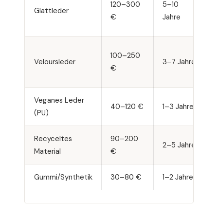
120–300
5–10
Glattleder
(
€
Jahre
E
H
100–250
Veloursleder
3–7 Jahre
(
€
n
Veganes Leder
40–120 €
1–3 Jahre
G
(PU)
Recyceltes
90–200
G
2–5 Jahre
Material
€
M
Gummi/Synthetik
30–80 €
1–2 Jahre
S