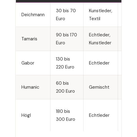
30 bis 70
Kunstleder,
Casual
Deichmann
Euro
Textil
trendi
90 bis 170
Echtleder,
Klassis
Tamaris
Euro
Kunstleder
elega
130 bis
Komfo
Gabor
Echtleder
220 Euro
klassi
60 bis
Humanic
Gemischt
Vielfäl
200 Euro
180 bis
Premi
Högl
Echtleder
300 Euro
elega