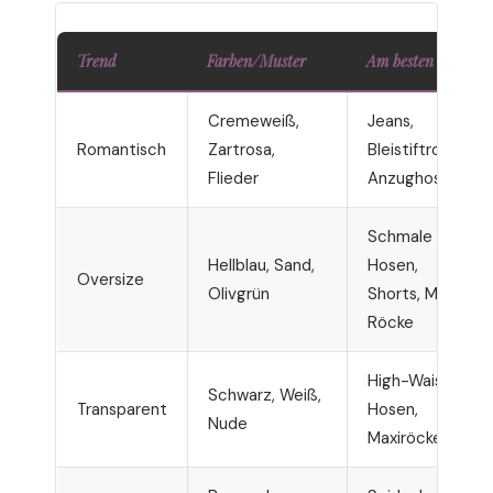
Trend
Farben/Muster
Am besten zu
Cremeweiß,
Jeans,
Romantisch
Zartrosa,
Bleistiftrock,
Flieder
Anzughose
Schmale
Hellblau, Sand,
Hosen,
Oversize
Olivgrün
Shorts, Midi-
Röcke
High-Waist-
Schwarz, Weiß,
Transparent
Hosen,
Nude
Maxiröcke