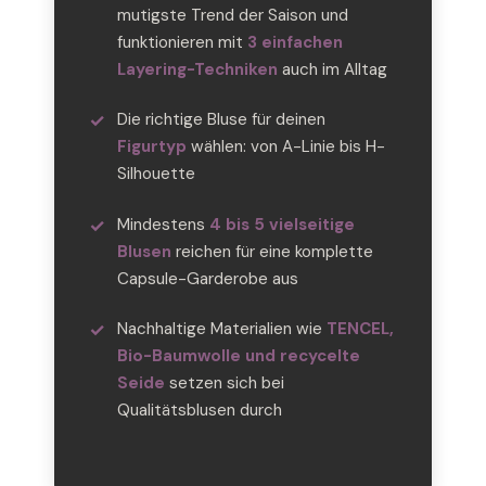
mutigste Trend der Saison und
funktionieren mit
3 einfachen
Layering-Techniken
auch im Alltag
Die richtige Bluse für deinen
Figurtyp
wählen: von A-Linie bis H-
Silhouette
Mindestens
4 bis 5 vielseitige
Blusen
reichen für eine komplette
Capsule-Garderobe aus
Nachhaltige Materialien wie
TENCEL,
Bio-Baumwolle und recycelte
Seide
setzen sich bei
Qualitätsblusen durch