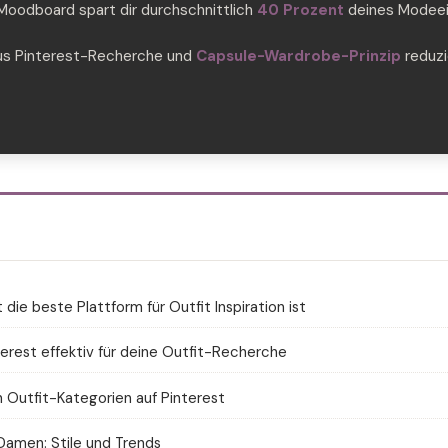
Moodboard spart dir durchschnittlich
40 Prozent
deines Modeei
us Pinterest-Recherche und
Capsule-Wardrobe-Prinzip
reduzi
die beste Plattform für Outfit Inspiration ist
erest effektiv für deine Outfit-Recherche
 Outfit-Kategorien auf Pinterest
 Damen: Stile und Trends