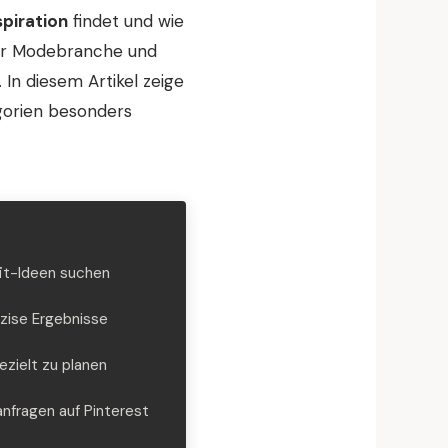
spiration
findet und wie
 der Modebranche und
 In diesem Artikel zeige
egorien besonders
fit-Ideen suchen
äzise Ergebnisse
ezielt zu planen
fragen auf Pinterest