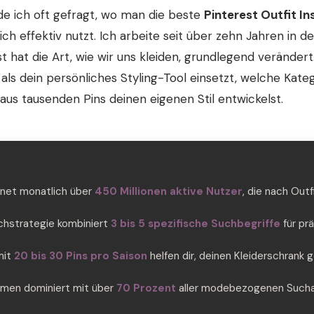
e ich oft gefragt, wo man die beste
Pinterest Outfit In
ich effektiv nutzt. Ich arbeite seit über zehn Jahren in
t hat die Art, wie wir uns kleiden, grundlegend verändert.
st als dein persönliches Styling-Tool einsetzt, welche Kat
 aus tausenden Pins deinen eigenen Stil entwickelst.
hnet monatlich über
450 Millionen aktive Nutzer
, die nach Out
uchstrategie kombiniert
3 bis 5 spezifische Suchbegriffe
für pr
mit
20 bis 30 Pins pro Saison
helfen dir, deinen Kleiderschrank g
Damen dominiert mit über
70 Prozent
aller modebezogenen Suchan