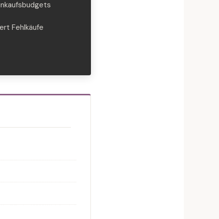
nkaufsbudgets
ert Fehlkäufe