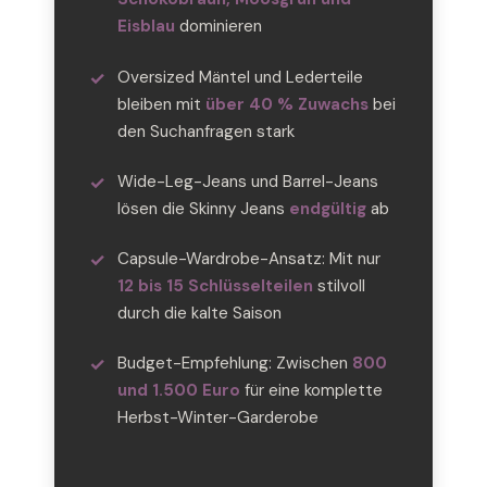
Eisblau
dominieren
Oversized Mäntel und Lederteile
bleiben mit
über 40 % Zuwachs
bei
den Suchanfragen stark
Wide-Leg-Jeans und Barrel-Jeans
lösen die Skinny Jeans
endgültig
ab
Capsule-Wardrobe-Ansatz: Mit nur
12 bis 15 Schlüsselteilen
stilvoll
durch die kalte Saison
Budget-Empfehlung: Zwischen
800
und 1.500 Euro
für eine komplette
Herbst-Winter-Garderobe