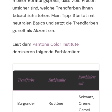
meiner Beratungspraxis, dass viele Frauen
unsicher sind, welche Trendfarben ihnen
tatsächlich stehen. Mein Tipp: Startet mit
neutralen Basics und setzt die Trendfarben
gezielt als Akzent ein.
Laut dem
Pantone Color Institute
dominieren folgende Farbfamilien:
Kombiniert
Trendfarbe
Farbfamilie
Ge
mit
Schwarz,
A
Burgunder
Rottöne
Creme,
F
Camel