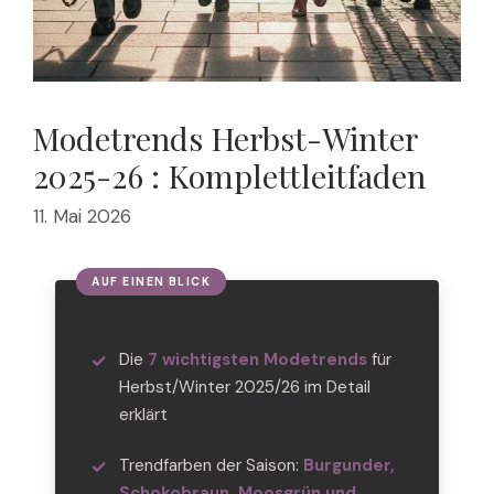
Modetrends Herbst-Winter
2025-26 : Komplettleitfaden
11. Mai 2026
Die
7 wichtigsten Modetrends
für
Herbst/Winter 2025/26 im Detail
erklärt
Trendfarben der Saison:
Burgunder,
Schokobraun, Moosgrün und