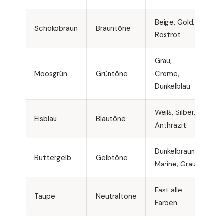
Beige, Gold,
W
Schokobraun
Brauntöne
Rostrot
H
Grau,
K
Moosgrün
Grüntöne
Creme,
w
Dunkelblau
T
Weiß, Silber,
K
Eisblau
Blautöne
Anthrazit
H
Dunkelbraun,
W
Buttergelb
Gelbtöne
Marine, Grau
H
Fast alle
Taupe
Neutraltöne
U
Farben