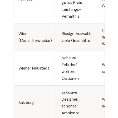
gutes Preis-
Großsta
Leistungs-
Verhältnis
Hektisch,
Wien
Riesige Auswahl,
lange
(Mariahilferstraße)
viele Geschäfte
Warteze
Nähe zu
Felixdorf,
Weniger
Wiener Neustadt
weitere
spezialis
Optionen
Exklusive
Designer,
Weite An
Salzburg
schönes
höhere P
Ambiente