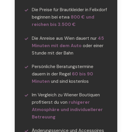
Die Preise für Brautkleider in Felixdorf
beginnen bei etwa
800 € und
reichen bis 3.500 €
Die Anreise aus Wien dauert nur
45
Minuten mit dem Auto
oder einer
Stunde mit der Bahn
Persönliche Beratungstermine
dauern in der Regel
60 bis 90
Minuten
und sind kostenlos
Im Vergleich zu Wiener Boutiquen
profitierst du von
ruhigerer
Atmosphäre und individuellerer
Betreuung
Änderungsservice und Accessoires