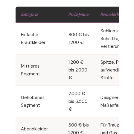
Kategorie
Preisspanne
Besonderheiten
Schlichte
Einfache
800 € bis
Schnitte, wenig
Brautkleider
1.200 €
Verzierung
1.200 €
Spitze, Perlen,
Mittleres
bis 2.000
aufwendigere
Segment
€
Stoffe
2.000 €
Gehobenes
Designer-Modell
bis 3.500
Segment
Maßanfertigung
€
300 € bis
Für Trauzeuginn
Abendkleider
1.200 €
und Gäste