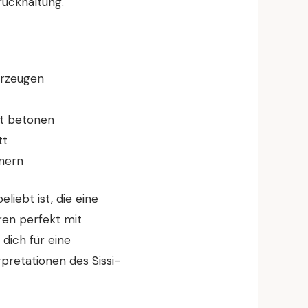
rückhaltung.
erzeugen
nt betonen
tt
nnern
liebt ist, die eine
ren perfekt mit
dich für eine
rpretationen des Sissi-