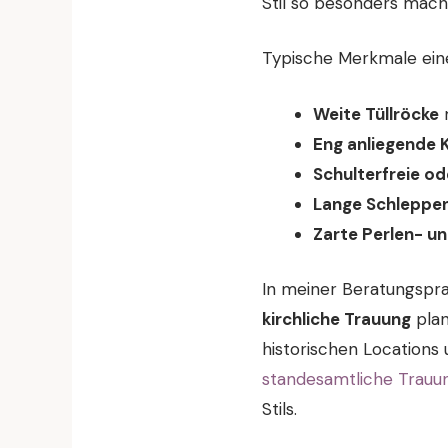
Stil so besonders macht
Typische Merkmale eines
Weite Tüllröcke
m
Eng anliegende 
Schulterfreie o
Lange Schleppe
Zarte Perlen- un
In meiner Beratungspraxi
kirchliche Trauung
plan
historischen Locations
standesamtliche Trauu
Stils.