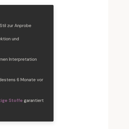
Stil zur Anprobe
ektion und
rnen Interpretation
ndestens 6 Monate vor
ige Stoffe
garantiert