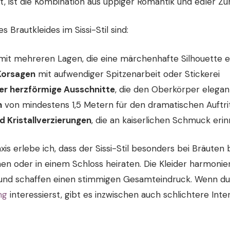
, ist die Kombination aus üppiger Romantik und edler Zu
 Brautkleides im Sissi-Stil sind:
it mehreren Lagen, die eine märchenhafte Silhouette 
Korsagen
mit aufwendiger Spitzenarbeit oder Stickerei
der herzförmige Ausschnitte
, die den Oberkörper elega
n
von mindestens 1,5 Metern für den dramatischen Auftri
d Kristallverzierungen
, die an kaiserlichen Schmuck eri
s erlebe ich, dass der Sissi-Stil besonders bei Bräuten be
en oder in einem Schloss heiraten. Die Kleider harmonie
 und schaffen einen stimmigen Gesamteindruck. Wenn du 
ng
interessierst, gibt es inzwischen auch schlichtere Inte