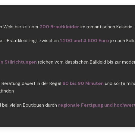
in Wels bietet über
200 Brautkleider
im romantischen Kaiserin-
issi-Brautkleid liegt zwischen
1.200 und 4.500 Euro
je nach Koll
n Stilrichtungen
reichen vom klassischen Ballkleid bis zur mode
e Beratung dauert in der Regel
60 bis 90 Minuten
und sollte mi
tfinden
d bei vielen Boutiquen durch
regionale Fertigung und hochwert