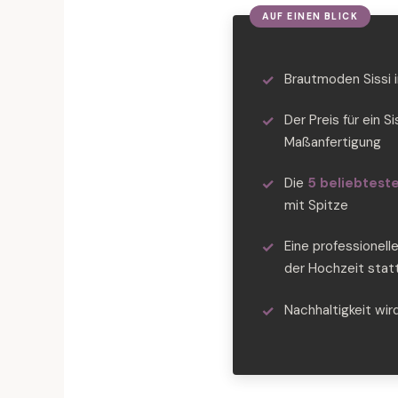
Brautmoden Sissi 
Der Preis für ein S
Maßanfertigung
Die
5 beliebteste
mit Spitze
Eine professionell
der Hochzeit stat
Nachhaltigkeit wir