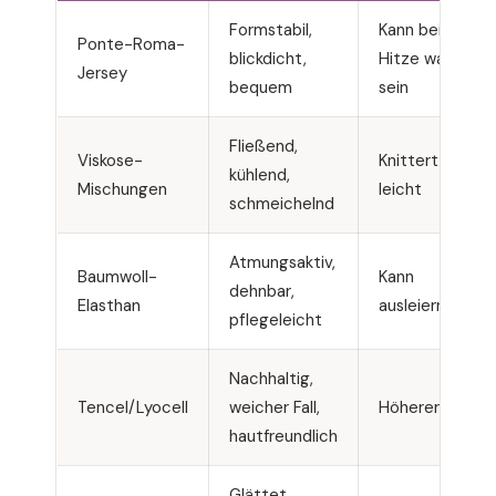
Formstabil,
Kann bei
Ponte-Roma-
blickdicht,
Hitze warm
Jersey
bequem
sein
Fließend,
Viskose-
Knittert
kühlend,
Mischungen
leicht
schmeichelnd
Atmungsaktiv,
Baumwoll-
Kann
dehnbar,
Elasthan
ausleiern
pflegeleicht
Nachhaltig,
Tencel/Lyocell
weicher Fall,
Höherer Preis
hautfreundlich
Glättet