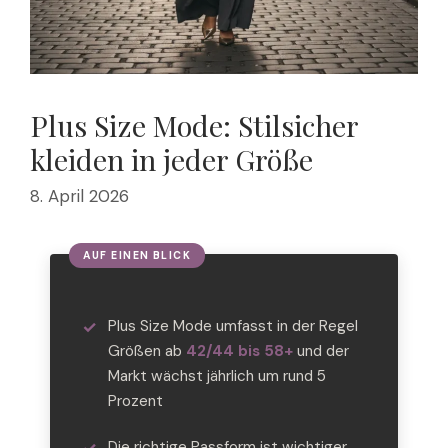
Plus Size Mode: Stilsicher
kleiden in jeder Größe
8. April 2026
Plus Size Mode umfasst in der Regel
Größen ab
42/44 bis 58+
und der
Markt wächst jährlich um rund 5
Prozent
Die richtige Passform ist wichtiger