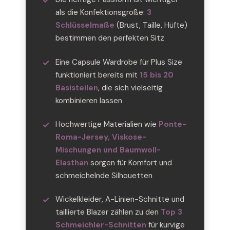
als die Konfektionsgröße:
3
Schlüsselmaße
(Brust, Taille, Hüfte)
bestimmen den perfekten Sitz
Eine Capsule Wardrobe für Plus Size
funktioniert bereits mit
15 bis 20
Basisteilen
, die sich vielseitig
kombinieren lassen
Hochwertige Materialien wie
Ponte-
Roma-Jersey, Viskose-
Mischungen und Baumwoll-
Elasthan
sorgen für Komfort und
schmeichelnde Silhouetten
Wickelkleider, A-Linien-Schnitte und
taillierte Blazer zählen zu den
Top 3
Schmeichler-Schnitten
für kurvige