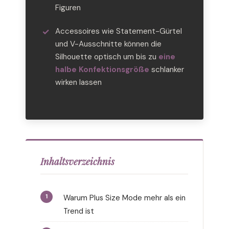
Figuren
Accessoires wie Statement-Gürtel
und V-Ausschnitte können die
Silhouette optisch um bis zu
eine
halbe Konfektionsgröße
schlanker
wirken lassen
Inhaltsverzeichnis
Warum Plus Size Mode mehr als ein
Trend ist