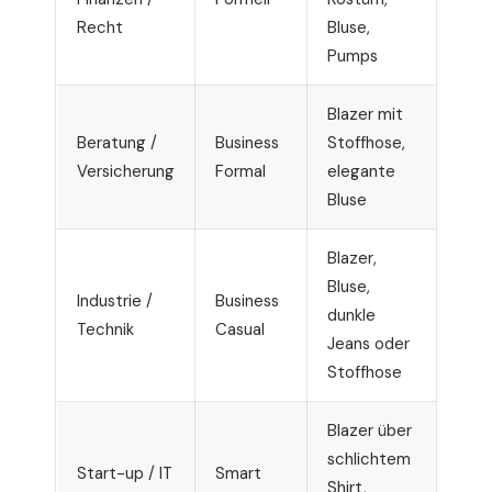
Recht
Bluse,
Kraw
Pumps
Led
Blazer mit
Anz
Beratung /
Business
Stoffhose,
Hem
Versicherung
Formal
elegante
opti
Bluse
Kra
Blazer,
Hem
Bluse,
Industrie /
Business
Chin
dunkle
Technik
Casual
opti
Jeans oder
Sak
Stoffhose
Blazer über
Hem
schlichtem
Polo
Start-up / IT
Smart
Shirt,
Chin