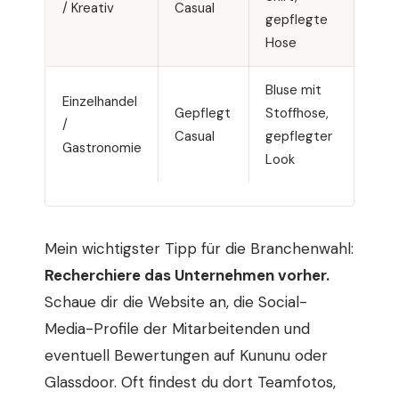
/ Kreativ
Casual
gepflegte
sau
Hose
Sne
Bluse mit
Einzelhandel
Hem
Gepflegt
Stoffhose,
/
Polo
Casual
gepflegter
Gastronomie
dun
Look
Mein wichtigster Tipp für die Branchenwahl:
Recherchiere das Unternehmen vorher.
Schaue dir die Website an, die Social-
Media-Profile der Mitarbeitenden und
eventuell Bewertungen auf Kununu oder
Glassdoor. Oft findest du dort Teamfotos,