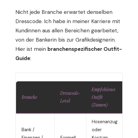
Nicht jede Branche erwartet denselben
Dresscode. Ich habe in meiner Karriere mit
Kundinnen aus allen Bereichen gearbeitet,
von der Bankerin bis zur Grafikdesignerin.
Hier ist mein
branchenspezifischer Outfit-
Guide
:
Empfohlenes
Empf
Dresscode-
Branche
Outfit
Outfi
Level
(Damen)
(Her
Hosenanzug
Dunk
Bank /
oder
Anz
Finanzen /
Formell
Kostüm,
Hem