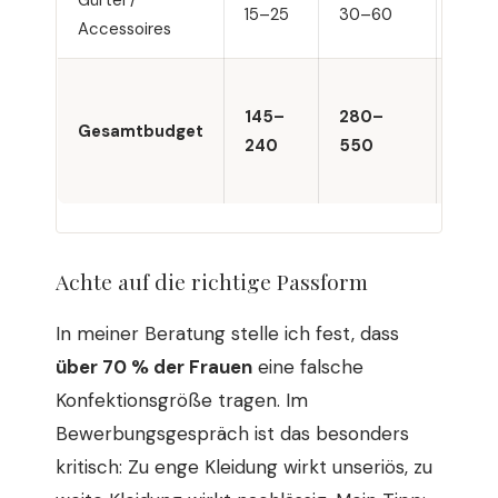
15–25
30–60
70–1
Accessoires
145–
280–
640
Gesamtbudget
240
550
1.33
Achte auf die richtige Passform
In meiner Beratung stelle ich fest, dass
über 70 % der Frauen
eine falsche
Konfektionsgröße tragen. Im
Bewerbungsgespräch ist das besonders
kritisch: Zu enge Kleidung wirkt unseriös, zu