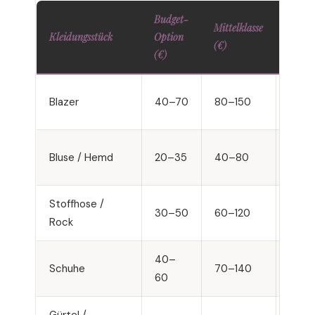
Budget-
Mittelklasse
Prem
Kleidungsstück
Option
(€)
(€)
(€)
200
Blazer
40–70
80–150
400
Bluse / Hemd
20–35
40–80
90–1
Stoffhose /
130–
30–50
60–120
Rock
250
40–
150–
Schuhe
70–140
60
350
Gürtel /