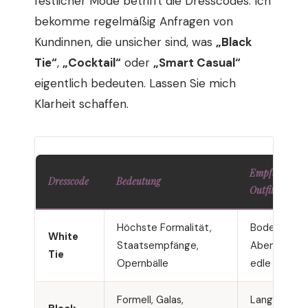
festlicher Mode betrifft die Dresscodes. Ich
bekomme regelmäßig Anfragen von
Kundinnen, die unsicher sind, was
„Black
Tie“
,
„Cocktail“
oder
„Smart Casual“
eigentlich bedeuten. Lassen Sie mich
Klarheit schaffen.
Empfohlene
Dresscode
Bedeutung
Outfits
Höchste Formalität,
Bodenlange
White
Staatsempfänge,
Abendkleid,
Tie
Opernbälle
edle Stoffe
Formell, Galas,
Langes ode