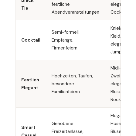
Black
festliche
elegantes
Tie
Abendveranstaltungen
Cocktailklei
Knielanges
Semi-formell,
Kleid,
Cocktail
Empfänge,
eleganter
Firmenfeiern
Jumpsuit
Midi-Kleid,
Hochzeiten, Taufen,
Zweiteiler,
Festlich
besondere
elegante
Elegant
Familienfeiern
Bluse mit
Rock
Elegante
Gehobene
Hose mit
Smart
Freizeitanlässe,
Bluse,
Casual