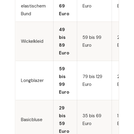
elastischem
69
Euro
Euro
Bund
Euro
49
bis
59 bis 99
200 bis
Wickelkleid
89
Euro
Euro
Euro
59
bis
79 bis 129
250 bis
Longblazer
99
Euro
Euro
Euro
29
bis
35 bis 69
120 bis 
Basicbluse
59
Euro
Euro
Euro