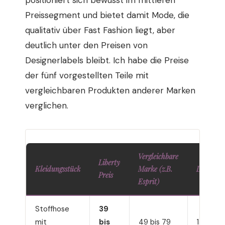
positioniert sich bewusst im mittleren
Preissegment und bietet damit Mode, die
qualitativ über Fast Fashion liegt, aber
deutlich unter den Preisen von
Designerlabels bleibt. Ich habe die Preise
der fünf vorgestellten Teile mit
vergleichbaren Produkten anderer Marken
verglichen.
Vergleichbare
Liberty
Kleidungsstück
Marke (z.B.
Designer
Preis
Esprit)
Stoffhose
39
mit
bis
49 bis 79
150 bis