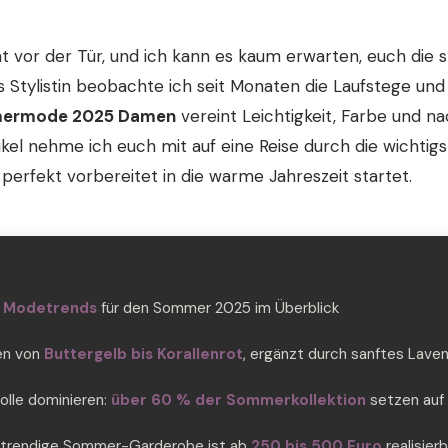
 vor der Tür, und ich kann es kaum erwarten, euch die
ls Stylistin beobachte ich seit Monaten die Laufstege un
ermode 2025 Damen
vereint Leichtigkeit, Farbe und na
tikel nehme ich euch mit auf eine Reise durch die wichti
r perfekt vorbereitet in die warme Jahreszeit startet.
n Modetrends
für den Sommer 2025 im Überblick
en von
Buttergelb bis Korallenrot
, ergänzt durch sanftes Lave
lle dominieren:
über 60 % der Sommerkollektion
setzen auf 
e trendige Sommer-Garderobe ist ab
250 bis 500 Euro
realisierb