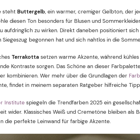
e steht
Buttergelb
, ein warmer, cremiger Gelbton, der 
hle diesen Ton besonders für Blusen und Sommerkleider,
 aufdringlich zu wirken. Direkt daneben positioniert sic
n Siegeszug begonnen hat und sich nahtlos in die Somme
iches
Terrakotta
setzen warme Akzente, während kühles
ende Kontraste sorgen. Das Schöne an dieser Farbpalette: 
er kombinieren. Wer mehr über die Grundlagen der
Farb
e, findet in meinem separaten Ratgeber hilfreiche Tipp
 Institute
spiegeln die Trendfarben 2025 ein gesellschaf
t wider. Klassisches Weiß und Cremetöne bleiben als B
n die perfekte Leinwand für farbige Akzente.