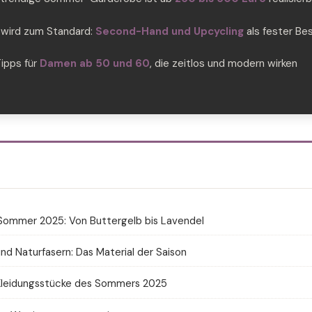
 wird zum Standard:
Second-Hand und Upcycling
als fester Bes
Tipps für
Damen ab 50 und 60
, die zeitlos und modern wirken
Sommer 2025: Von Buttergelb bis Lavendel
nd Naturfasern: Das Material der Saison
Kleidungsstücke des Sommers 2025