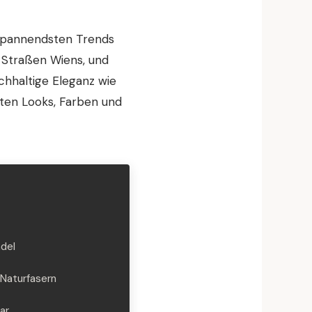
 spannendsten Trends
d Straßen Wiens, und
chhaltige Eleganz wie
gsten Looks, Farben und
ndel
Naturfasern
ar