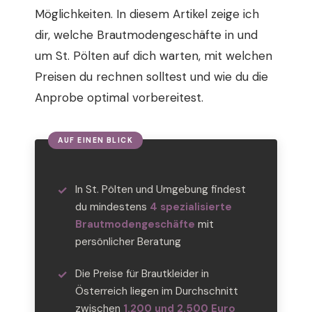
Möglichkeiten. In diesem Artikel zeige ich
dir, welche Brautmodengeschäfte in und
um St. Pölten auf dich warten, mit welchen
Preisen du rechnen solltest und wie du die
Anprobe optimal vorbereitest.
In St. Pölten und Umgebung findest
du mindestens
4 spezialisierte
Brautmodengeschäfte
mit
persönlicher Beratung
Die Preise für Brautkleider in
Österreich liegen im Durchschnitt
zwischen
1.200 und 2.500 Euro