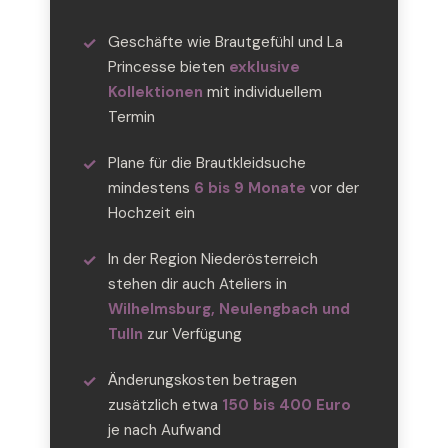
Geschäfte wie Brautgefühl und La
Princesse bieten
exklusive
Kollektionen
mit individuellem
Termin
Plane für die Brautkleidsuche
mindestens
6 bis 9 Monate
vor der
Hochzeit ein
In der Region Niederösterreich
stehen dir auch Ateliers in
Wilhelmsburg, Neulengbach und
Tulln
zur Verfügung
Änderungskosten betragen
zusätzlich etwa
150 bis 400 Euro
je nach Aufwand