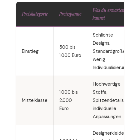
Was du erwarten
Preiskategorie
Preisspanne
kannst
Schlichte
Designs,
500 bis
Einstieg
Standardgrößen,
1.000 Euro
wenig
Individualisierung
Hochwertige
1.000 bis
Stoffe,
Mittelklasse
2.000
Spitzendetails,
Euro
individuelle
Anpassungen
Designerkleider,