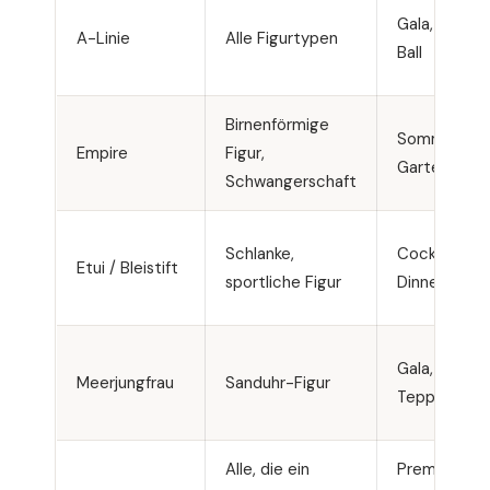
Gala, Hochze
A-Linie
Alle Figurtypen
Ball
Birnenförmige
Sommereven
Empire
Figur,
Gartenparty
Schwangerschaft
Schlanke,
Cocktailemp
Etui / Bleistift
sportliche Figur
Dinner
Gala, Roter
Meerjungfrau
Sanduhr-Figur
Teppich
Alle, die ein
Premieren,