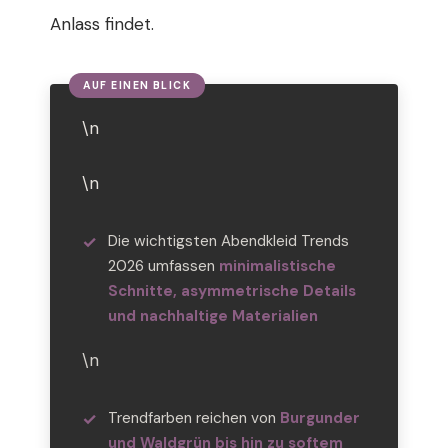
Anlass findet.
\n
\n
Die wichtigsten Abendkleid Trends
2026 umfassen
minimalistische
Schnitte, asymmetrische Details
und nachhaltige Materialien
\n
Trendfarben reichen von
Burgunder
und Waldgrün bis hin zu softem